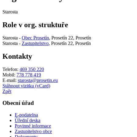
Starosta
Role v org. struktuře
Starosta -
Obec Prosetín
, Prosetín 22, Prosetín
Starosta -
Zastupitelstvo
, Prosetín 22, Prosetín
Kontakty
Telefon:
469 350 220
Mobil:
778 778 419
E-mail:
starosta@prosetin.eu
Stáhnout vizitku (vCard)
Zpět
Obecní úřad
E-podatelna
Úřední deska
Povinné informace
Zastupitelstvo obce
Dokumenty