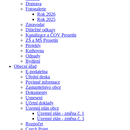
Doprava
Fotogalerie
Rok 2026
Rok 2025
Zpravodaj
Důležité odkazy
Kanalizace a ČOV Prosetín
ZŠ a MŠ Prosetín
Projekty
Knihovna
Odpady
Bydlení
Obecní úřad
E-podatelna
Úřední deska
Povinné informace
Zastupitelstvo obce
Dokumenty
Usnesení
Účetní doklady
Územní plán obce
Územní plán - změna č. 1
Územní plán - změna č. 3
Rozpočet
Czech Point