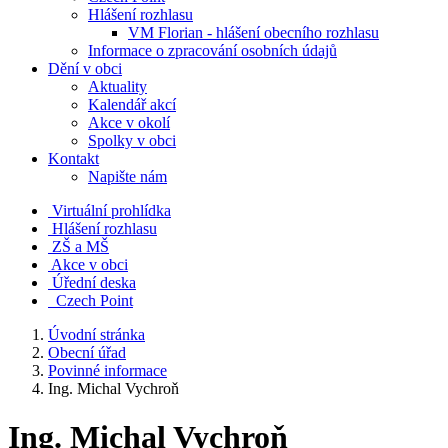
Hlášení rozhlasu
VM Florian - hlášení obecního rozhlasu
Informace o zpracování osobních údajů
Dění v obci
Aktuality
Kalendář akcí
Akce v okolí
Spolky v obci
Kontakt
Napište nám
Virtuální prohlídka
Hlášení rozhlasu
ZŠ a MŠ
Akce v obci
Úřední deska
Czech Point
Úvodní stránka
Obecní úřad
Povinné informace
Ing. Michal Vychroň
Ing. Michal Vychroň