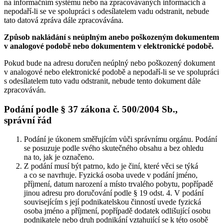
na informačním systému nebo na zpracovávaných informacích a
nepodaří-li se ve spolupráci s odesílatelem vadu odstranit, nebude
tato datová zpráva dále zpracovávána.
Způsob nakládání s neúplným anebo poškozeným dokumentem
v analogové podobě nebo dokumentem v elektronické podobě.
Pokud bude na adresu doručen neúplný nebo poškozený dokument
v analogové nebo elektronické podobě a nepodaří-li se ve spolupráci
s odesílatelem tuto vadu odstranit, nebude tento dokument dále
zpracováván.
Podání podle § 37 zákona č. 500/2004 Sb.,
správní řád
Podání je úkonem směřujícím vůči správnímu orgánu. Podání
se posuzuje podle svého skutečného obsahu a bez ohledu
na to, jak je označeno.
Z podání musí být patrno, kdo je činí, které věci se týká
a co se navrhuje. Fyzická osoba uvede v podání jméno,
příjmení, datum narození a místo trvalého pobytu, popřípadě
jinou adresu pro doručování podle § 19 odst. 4. V podání
souvisejícím s její podnikatelskou činností uvede fyzická
osoba jméno a příjmení, popřípadě dodatek odlišující osobu
podnikatele nebo druh podnikání vztahující se k této osobě