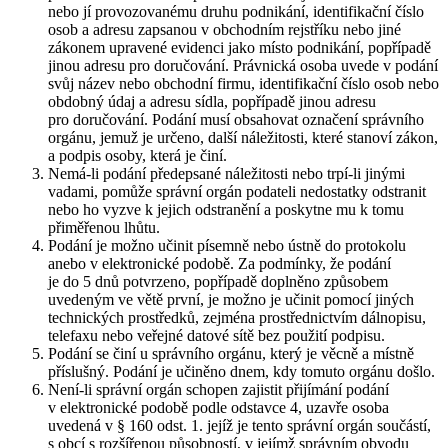
nebo jí provozovanému druhu podnikání, identifikační číslo
osob a adresu zapsanou v obchodním rejstříku nebo jiné
zákonem upravené evidenci jako místo podnikání, popřípadě
jinou adresu pro doručování. Právnická osoba uvede v podání
svůj název nebo obchodní firmu, identifikační číslo osob nebo
obdobný údaj a adresu sídla, popřípadě jinou adresu
pro doručování. Podání musí obsahovat označení správního
orgánu, jemuž je určeno, další náležitosti, které stanoví zákon,
a podpis osoby, která je činí.
Nemá-li podání předepsané náležitosti nebo trpí-li jinými
vadami, pomůže správní orgán podateli nedostatky odstranit
nebo ho vyzve k jejich odstranění a poskytne mu k tomu
přiměřenou lhůtu.
Podání je možno učinit písemně nebo ústně do protokolu
anebo v elektronické podobě. Za podmínky, že podání
je do 5 dnů potvrzeno, popřípadě doplněno způsobem
uvedeným ve větě první, je možno je učinit pomocí jiných
technických prostředků, zejména prostřednictvím dálnopisu,
telefaxu nebo veřejné datové sítě bez použití podpisu.
Podání se činí u správního orgánu, který je věcně a místně
příslušný. Podání je učiněno dnem, kdy tomuto orgánu došlo.
Není-li správní orgán schopen zajistit přijímání podání
v elektronické podobě podle odstavce 4, uzavře osoba
uvedená v § 160 odst. 1. jejíž je tento správní orgán součástí,
s obcí s rozšířenou působností, v jejímž správním obvodu