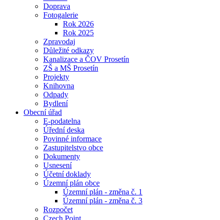
Doprava
Fotogalerie
Rok 2026
Rok 2025
Zpravodaj
Důležité odkazy
Kanalizace a ČOV Prosetín
ZŠ a MŠ Prosetín
Projekty
Knihovna
Odpady
Bydlení
Obecní úřad
E-podatelna
Úřední deska
Povinné informace
Zastupitelstvo obce
Dokumenty
Usnesení
Účetní doklady
Územní plán obce
Územní plán - změna č. 1
Územní plán - změna č. 3
Rozpočet
Czech Point