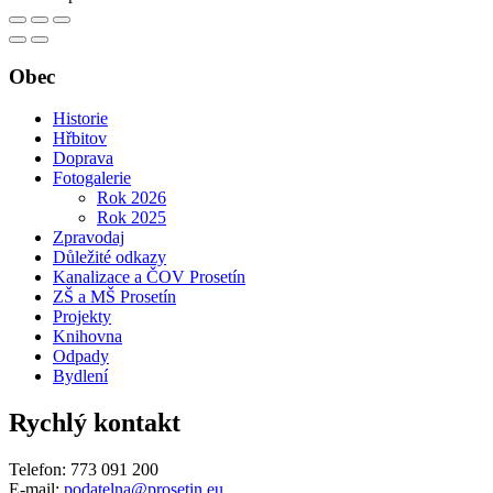
Obec
Historie
Hřbitov
Doprava
Fotogalerie
Rok 2026
Rok 2025
Zpravodaj
Důležité odkazy
Kanalizace a ČOV Prosetín
ZŠ a MŠ Prosetín
Projekty
Knihovna
Odpady
Bydlení
Rychlý kontakt
Telefon: 773 091 200
E-mail:
podatelna@prosetin.eu