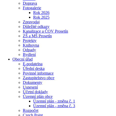
Doprava
Fotogalerie
Rok 2026
Rok 2025
Zpravodaj
Důležité odkazy
Kanalizace a ČOV Prosetín
ZŠ a MŠ Prosetín
Projekty
Knihovna
Odpady
Bydlení
Obecní úřad
E-podatelna
Úřední deska
Povinné informace
Zastupitelstvo obce
Dokumenty
Usnesení
Účetní doklady
Územní plán obce
Územní plán - změna č. 1
Územní plán - změna č. 3
Rozpočet
Czech Point