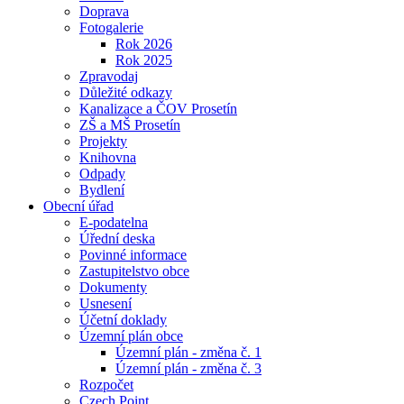
Doprava
Fotogalerie
Rok 2026
Rok 2025
Zpravodaj
Důležité odkazy
Kanalizace a ČOV Prosetín
ZŠ a MŠ Prosetín
Projekty
Knihovna
Odpady
Bydlení
Obecní úřad
E-podatelna
Úřední deska
Povinné informace
Zastupitelstvo obce
Dokumenty
Usnesení
Účetní doklady
Územní plán obce
Územní plán - změna č. 1
Územní plán - změna č. 3
Rozpočet
Czech Point