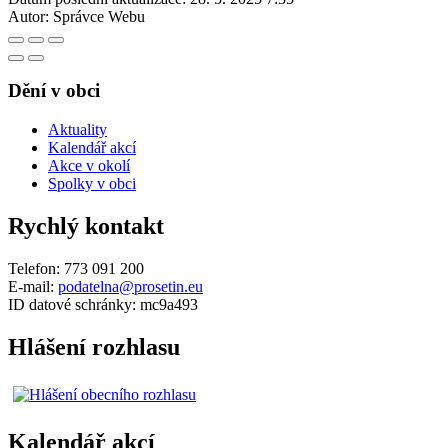
Autor:
Správce Webu
Dění v obci
Aktuality
Kalendář akcí
Akce v okolí
Spolky v obci
Rychlý kontakt
Telefon: 773 091 200
E-mail:
podatelna@prosetin.eu
ID datové schránky: mc9a493
Hlášení rozhlasu
Kalendář akcí