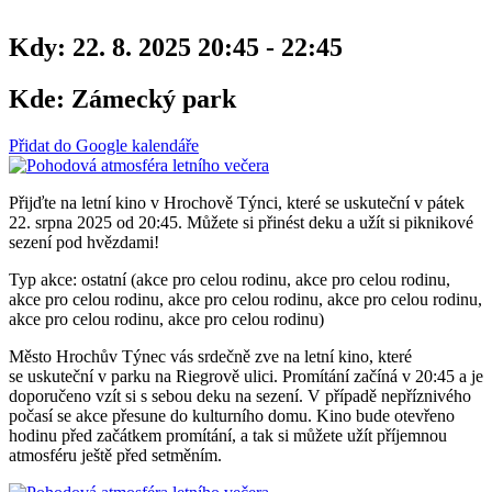
Kdy:
22. 8. 2025 20:45 - 22:45
Kde:
Zámecký park
Přidat do Google kalendáře
Přijďte na letní kino v Hrochově Týnci, které se uskuteční v pátek
22. srpna 2025 od 20:45. Můžete si přinést deku a užít si piknikové
sezení pod hvězdami!
Typ akce: ostatní (akce pro celou rodinu, akce pro celou rodinu,
akce pro celou rodinu, akce pro celou rodinu, akce pro celou rodinu,
akce pro celou rodinu, akce pro celou rodinu)
Město Hrochův Týnec vás srdečně zve na letní kino, které
se uskuteční v parku na Riegrově ulici. Promítání začíná v 20:45 a je
doporučeno vzít si s sebou deku na sezení. V případě nepříznivého
počasí se akce přesune do kulturního domu. Kino bude otevřeno
hodinu před začátkem promítání, a tak si můžete užít příjemnou
atmosféru ještě před setměním.