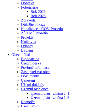
Doprava
Fotogalerie
Rok 2026
Rok 2025
Zpravodaj
Důležité odkazy
Kanalizace a ČOV Prosetín
ZŠ a MŠ Prosetín
Projekty
Knihovna
Odpady
Bydlení
Obecní úřad
E-podatelna
Úřední deska
Povinné informace
Zastupitelstvo obce
Dokumenty
Usnesení
Účetní doklady
Územní plán obce
Územní plán - změna č. 1
Územní plán - změna č. 3
Rozpočet
Czech Point