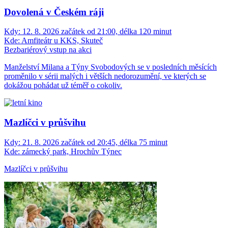
Dovolená v Českém ráji
Kdy:
12. 8. 2026 začátek od 21:00, délka 120 minut
Kde:
Amfiteátr u KKS, Skuteč
Bezbariérový vstup na akci
Manželství Milana a Týny Svobodových se v posledních měsících
proměnilo v sérii malých i větších nedorozumění, ve kterých se
dokážou pohádat už téměř o cokoliv.
Mazlíčci v průšvihu
Kdy:
21. 8. 2026 začátek od 20:45, délka 75 minut
Kde:
zámecký park, Hrochův Týnec
Mazlíčci v průšvihu