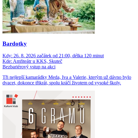
Bardotky
Kdy:
26. 8. 2026 začátek od 21:00, délka 120 minut
Kde:
Amfiteátr u KKS, Skuteč
Bezbariérový vstup na akci
Tři nejlepší kamarádky Meda, Iva a Valerie, kterým už dávno bylo
dvacet, dokonce třikrát, spolu kráčí životem od vysoké školy.