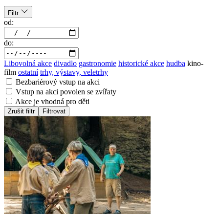
Filtr
od:
do:
Libovolná akce
divadlo
gastronomie
historické akce
hudba
kino-
film
ostatní
trhy, výstavy, veletrhy
Bezbariérový vstup na akci
Vstup na akci povolen se zvířaty
Akce je vhodná pro děti
Zrušit filtr
Filtrovat