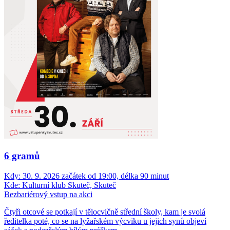
6 gramů
Kdy:
30. 9. 2026 začátek od 19:00, délka 90 minut
Kde:
Kulturní klub Skuteč, Skuteč
Bezbariérový vstup na akci
Čtyři otcové se potkají v tělocvičně střední školy, kam je svolá
ředitelka poté, co se na lyžařském výcviku u jejich synů objeví