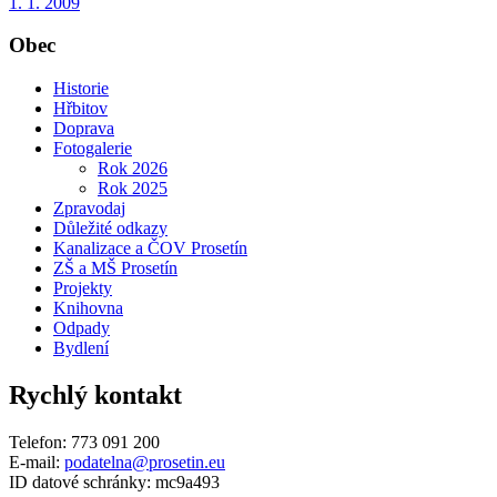
1. 1. 2009
Obec
Historie
Hřbitov
Doprava
Fotogalerie
Rok 2026
Rok 2025
Zpravodaj
Důležité odkazy
Kanalizace a ČOV Prosetín
ZŠ a MŠ Prosetín
Projekty
Knihovna
Odpady
Bydlení
Rychlý kontakt
Telefon: 773 091 200
E-mail:
podatelna@prosetin.eu
ID datové schránky: mc9a493