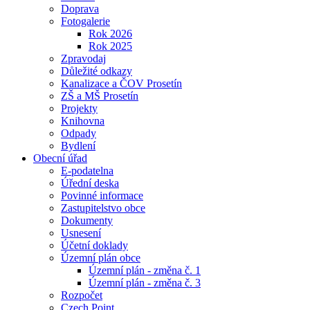
Doprava
Fotogalerie
Rok 2026
Rok 2025
Zpravodaj
Důležité odkazy
Kanalizace a ČOV Prosetín
ZŠ a MŠ Prosetín
Projekty
Knihovna
Odpady
Bydlení
Obecní úřad
E-podatelna
Úřední deska
Povinné informace
Zastupitelstvo obce
Dokumenty
Usnesení
Účetní doklady
Územní plán obce
Územní plán - změna č. 1
Územní plán - změna č. 3
Rozpočet
Czech Point