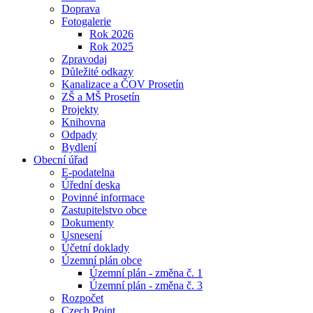
Doprava
Fotogalerie
Rok 2026
Rok 2025
Zpravodaj
Důležité odkazy
Kanalizace a ČOV Prosetín
ZŠ a MŠ Prosetín
Projekty
Knihovna
Odpady
Bydlení
Obecní úřad
E-podatelna
Úřední deska
Povinné informace
Zastupitelstvo obce
Dokumenty
Usnesení
Účetní doklady
Územní plán obce
Územní plán - změna č. 1
Územní plán - změna č. 3
Rozpočet
Czech Point