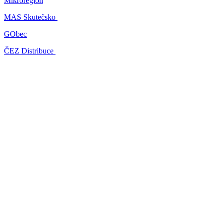
Mikroregion
MAS Skutečsko
GObec
ČEZ Distribuce