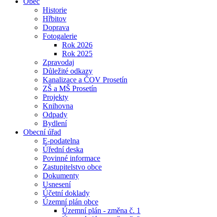
Obec
Historie
Hřbitov
Doprava
Fotogalerie
Rok 2026
Rok 2025
Zpravodaj
Důležité odkazy
Kanalizace a ČOV Prosetín
ZŠ a MŠ Prosetín
Projekty
Knihovna
Odpady
Bydlení
Obecní úřad
E-podatelna
Úřední deska
Povinné informace
Zastupitelstvo obce
Dokumenty
Usnesení
Účetní doklady
Územní plán obce
Územní plán - změna č. 1